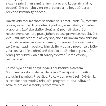
složek s primárním zaměřením na prevenci kyberkriminality,
bezpečného pohybu v online prostoru a na bezpečnost a
prevenci kriminality obecně.
Návštěvníci měli možnost seznámit se s prací Policie ČR, městské
policie, zásahových jednotek, kynologů, kriminalistů, armádního
praporu i vězeňské služby. Současně poznali také práci
neziskového sektoru pracujícího v oblasti prevence, vzdělávání,
výzkumu, intervence a osvěty spojené s rizikovým chováním na
internetu a souvisejícími fenomény. Pozornost byla věnováni
také organizacím, poskytujícím služby v oblasti prevence a léčby
závislostí a péče o ohrožené děti a mládež nebo organizacím,
pracujícím s lidmi v oblasti zdravých vztahů v rodičovství,
partnerství.
To vše bylo doplněno fyzickými i edukačními aktivitami
Sportcentra – domu dětí a mládeže v Prostějově pod záštitou
statutárního města Prostějov. Po celý den provázel návštěvníky
akce také doprovodný relaxační program, hudba, zábavné
atrakce pro děti a stánky s občerstvením.