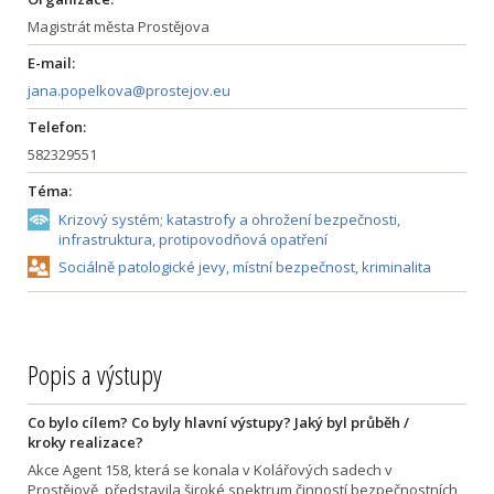
Magistrát města Prostějova
E-mail:
jana.popelkova@prostejov.eu
Telefon:
582329551
Téma:
Krizový systém; katastrofy a ohrožení bezpečnosti,
infrastruktura, protipovodňová opatření
Sociálně patologické jevy, místní bezpečnost, kriminalita
Popis a výstupy
Co bylo cílem? Co byly hlavní výstupy? Jaký byl průběh /
kroky realizace?
Akce Agent 158, která se konala v Kolářových sadech v
Prostějově, představila široké spektrum činností bezpečnostních