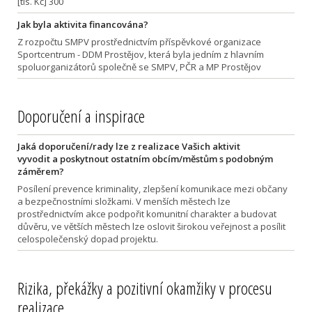
[tis. Kč] 300
Jak byla aktivita financována?
Z rozpočtu SMPV prostřednictvím příspěvkové organizace
Sportcentrum - DDM Prostějov, která byla jedním z hlavním
spoluorganizátorů společně se SMPV, PČR a MP Prostějov
Doporučení a inspirace
Jaká doporučení/rady lze z realizace Vašich aktivit
vyvodit a poskytnout ostatním obcím/městům s podobným
záměrem?
Posílení prevence kriminality, zlepšení komunikace mezi občany
a bezpečnostními složkami. V menších městech lze
prostřednictvím akce podpořit komunitní charakter a budovat
důvěru, ve větších městech lze oslovit širokou veřejnost a posílit
celospolečenský dopad projektu.
Rizika, překážky a pozitivní okamžiky v procesu
realizace