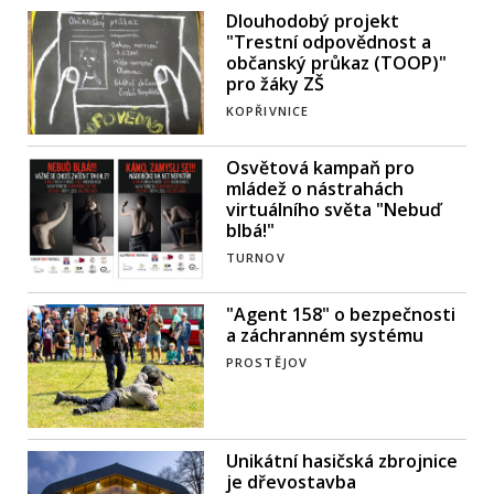
Dlouhodobý projekt
"Trestní odpovědnost a
občanský průkaz (TOOP)"
pro žáky ZŠ
KOPŘIVNICE
Osvětová kampaň pro
mládež o nástrahách
virtuálního světa "Nebuď
blbá!"
TURNOV
"Agent 158" o bezpečnosti
a záchranném systému
PROSTĚJOV
Unikátní hasičská zbrojnice
je dřevostavba