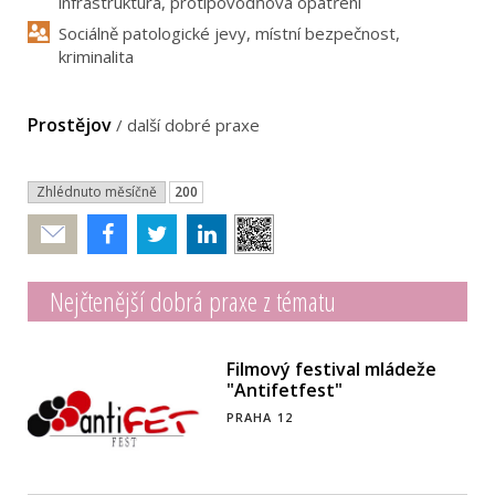
infrastruktura, protipovodňová opatření
Sociálně patologické jevy, místní bezpečnost,
kriminalita
Prostějov
/
další dobré praxe
Zhlédnuto měsíčně
200
Poslat
Nejčtenější dobrá praxe z tématu
Filmový festival mládeže
"Antifetfest"
PRAHA 12