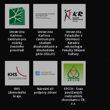
Univerzita
Univerzita
Univerzita
Karlova -
Karlova -
Palackého v
Centrum pro
Centrum pro
Olomouci -
otázky
studium
Katedra
životního
dlouhověkosti a
rekreologie
prostředí
dlouhodobé
Fakulty tělesné
péče (CELLO)
kultury
KHS
Národní síť
SPCCH - Svaz
Libereckého
podpory zdraví
postižených
kraje
civilizačními
chorobami v ČR,
z.s.