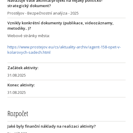
Navazuje Váše aktivita/projekt na nějaký politicko-
strategický dokument?
Prostějov - Bezpečnostní analýza - 2025
Vznikly konkrétní dokumenty (publikace, videozáznamy,
metodiky.. )?
Webové stránky města:
https://www.prostejov.eu/cs/aktuality-archiv/agent-158-opet-v-
kolarovych-sadech.html
Začátek aktivity:
31.08.2025
Konec aktivity:
31.08.2025
Rozpočet
Jaké byly finanční náklady na realizaci aktivity?