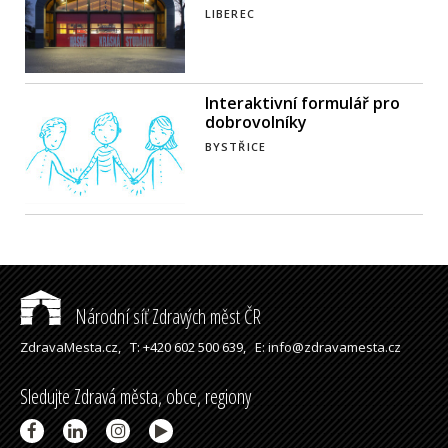
LIBEREC
Interaktivní formulář pro
dobrovolníky
BYSTŘICE
Národní síť Zdravých měst ČR
ZdravaMesta.cz,
T: +420 602 500 639,
E: info@zdravamesta.cz
Sledujte Zdravá města, obce, regiony