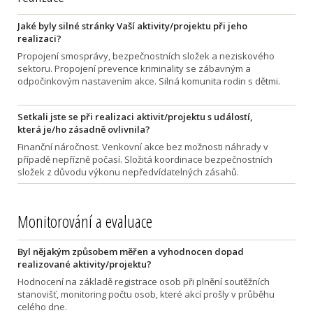
Jaké byly silné stránky Vaší aktivity/projektu při jeho
realizaci?
Propojení smosprávy, bezpečnostních složek a neziskového
sektoru. Propojení prevence kriminality se zábavným a
odpočinkovým nastavením akce. Silná komunita rodin s dětmi.
Setkali jste se při realizaci aktivit/projektu s událostí,
která je/ho zásadně ovlivnila?
Finanční náročnost. Venkovní akce bez možnosti náhrady v
případě nepřízně počasí. Složitá koordinace bezpečnostních
složek z důvodu výkonu nepředvídatelných zásahů.
Monitorování a evaluace
Byl nějakým způsobem měřen a vyhodnocen dopad
realizované aktivity/projektu?
Hodnocení na základě registrace osob při plnění soutěžních
stanovišť, monitoring počtu osob, které akcí prošly v průběhu
celého dne.