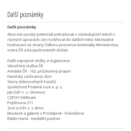
Další poznámky
Další poznámky
Akce má vysoký potenciál pokračovat v následujících letech v
různých úpravách, lze rozšiřovat do dalších měst. Má kladné
hodnocení ze strany Odboru prevence kriminality Ministerstva
vnitra ČR a bezpečnostních složek.
Další zapojené složky a organizace:
Vězeňská služba ČR
Armáda ČR - 102. průzkumný prapor
Hasičský záchranný sbor
Sbory dobrovolných hasičů
Společnost Podané ruce o. p. s.
Jak Dál? z. s. Olomouc
CZECH SARteam
Pojišťovna 211
Zvol si info z. s. Brno
Muzeum a galerie v Prostějově - hvězdárna
Rádio Haná - mediální partner