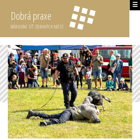
☰
Dobrá praxe
NÁRODNÍ SÍŤ ZDRAVÝCH MĚST