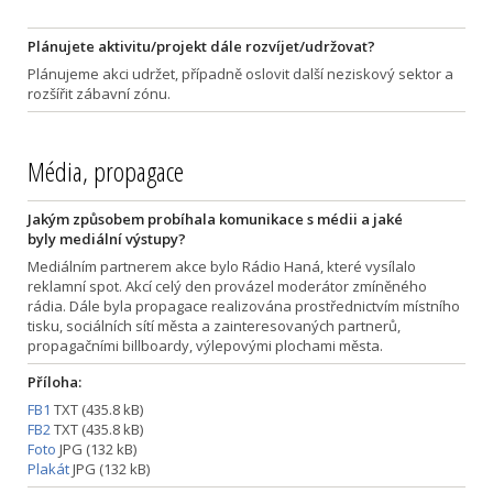
Plánujete aktivitu/projekt dále rozvíjet/udržovat?
Plánujeme akci udržet, případně oslovit další neziskový sektor a
rozšířit zábavní zónu.
Média, propagace
Jakým způsobem probíhala komunikace s médii a jaké
byly mediální výstupy?
Mediálním partnerem akce bylo Rádio Haná, které vysílalo
reklamní spot. Akcí celý den provázel moderátor zmíněného
rádia. Dále byla propagace realizována prostřednictvím místního
tisku, sociálních sítí města a zainteresovaných partnerů,
propagačními billboardy, výlepovými plochami města.
Příloha:
FB1
TXT (435.8 kB)
FB2
TXT (435.8 kB)
Foto
JPG (132 kB)
Plakát
JPG (132 kB)