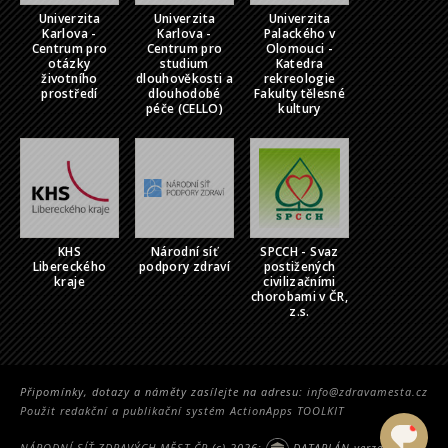
Univerzita
Univerzita
Univerzita
Karlova -
Karlova -
Palackého v
Centrum pro
Centrum pro
Olomouci -
otázky
studium
Katedra
životního
dlouhověkosti a
rekreologie
prostředí
dlouhodobé
Fakulty tělesné
péče (CELLO)
kultury
KHS
Národní síť
SPCCH - Svaz
Libereckého
podpory zdraví
postižených
kraje
civilizačními
chorobami v ČR,
z.s.
Připomínky, dotazy a náměty zasílejte na adresu:
info@zdravamesta.cz
Použit redakční a publikační systém ActionApps TOOLKIT
NÁRODNÍ SÍŤ ZDRAVÝCH MĚST ČR
(c) 2026;
DATAPLÁN verze 2.5314