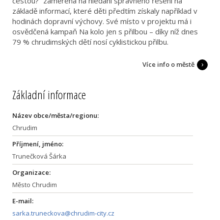
cestou?“ zaměřená na hledání správného řešení na
základě informací, které děti předtím získaly například v
hodinách dopravní výchovy. Své místo v projektu má i
osvědčená kampaň Na kolo jen s přilbou – díky níž dnes
79 % chrudimských dětí nosí cyklistickou přilbu.
Více info o městě
Základní informace
Název obce/města/regionu:
Chrudim
Příjmení, jméno:
Trunečková Šárka
Organizace:
Město Chrudim
E-mail:
sarka.truneckova@chrudim-city.cz