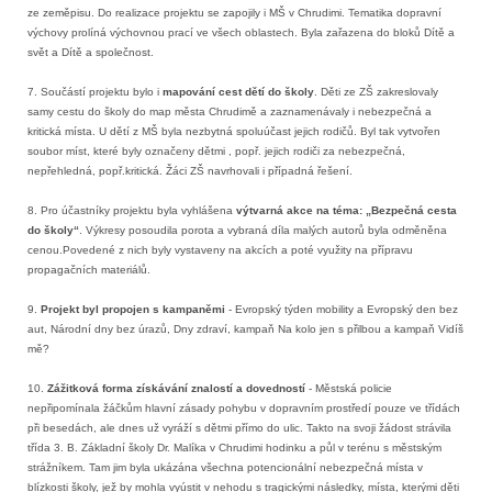
ze zeměpisu. Do realizace projektu se zapojily i MŠ v Chrudimi. Tematika dopravní
výchovy prolíná výchovnou prací ve všech oblastech. Byla zařazena do bloků Dítě a
svět a Dítě a společnost.
7. Součástí projektu bylo i
mapování cest dětí do školy
. Děti ze ZŠ zakreslovaly
samy cestu do školy do map města Chrudimě a zaznamenávaly i nebezpečná a
kritická místa. U dětí z MŠ byla nezbytná spoluúčast jejich rodičů. Byl tak vytvořen
soubor míst, které byly označeny dětmi , popř. jejich rodiči za nebezpečná,
nepřehledná, popř.kritická. Žáci ZŠ navrhovali i případná řešení.
8. Pro účastníky projektu byla vyhlášena
výtvarná akce na téma: „Bezpečná cesta
do školy“
. Výkresy posoudila porota a vybraná díla malých autorů byla odměněna
cenou.Povedené z nich byly vystaveny na akcích a poté využity na přípravu
propagačních materiálů.
9.
Projekt byl propojen s kampaněmi
- Evropský týden mobility a Evropský den bez
aut, Národní dny bez úrazů, Dny zdraví, kampaň Na kolo jen s přilbou a kampaň Vidíš
mě?
10.
Zážitková forma získávání znalostí a dovedností
- Městská policie
nepřipomínala žáčkům hlavní zásady pohybu v dopravním prostředí pouze ve třídách
při besedách, ale dnes už vyráží s dětmi přímo do ulic. Takto na svoji žádost strávila
třída 3. B. Základní školy Dr. Malíka v Chrudimi hodinku a půl v terénu s městským
strážníkem. Tam jim byla ukázána všechna potencionální nebezpečná místa v
blízkosti školy, jež by mohla vyústit v nehodu s tragickými následky, místa, kterými děti