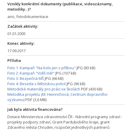
Vznikly konkrétní dokumenty (publikace, videozáznamy,
metodiky.. )?
ano, fotodokumentace
Začátek aktivity:
01.01.2005
Konec aktivity:
17.09.2017
Příloha
Foto 1: Kampaň "Na kolo jen s přilbou"
JPG (83 kB)
Foto 2: Kampaň "Vidíš mě!"
JPG (107 kB)
Foto 3: Bezpečná MŠ
JPG (66 kB)
Foto 4: Beseda s Městskou policií
JPG (96 kB)
Metodické materiály pro práci ve školách
PDF (430 kB)
Metodika projektu (M. Heinrichová, Centrum dopravního
výzkumu)
PDF (3,6 MB)
Jak byla aktivita financována?
Dotace Ministerstva zdravotnictví ČR - Národní programy zdraví -
projekty podpory zdraví, Grant Pardubického kraje, grant
Zdravého města Chrudim, rozpočet jednotlivých partnerů