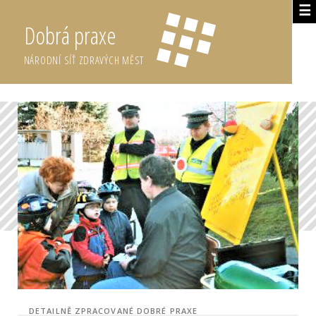
☰
Dobrá praxe
NÁRODNÍ SÍŤ ZDRAVÝCH MĚST
DETAILNĚ ZPRACOVANÉ DOBRÉ PRAXE