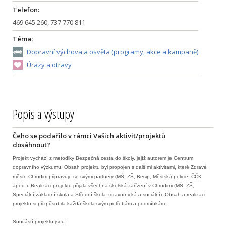
Telefon:
469 645 260, 737 770 811
Téma:
Dopravní výchova a osvěta (programy, akce a kampaně)
Úrazy a otravy
Popis a výstupy
Čeho se podařilo v rámci Vašich aktivit/projektů
dosáhnout?
Projekt vychází z metodiky Bezpečná cesta do školy, jejíž autorem je Centrum
dopravního výzkumu. Obsah projektu byl propojen s dalšími aktivitami, které Zdravé
město Chrudim připravuje se svými partnery (MŠ, ZŠ, Besip, Městská policie, ČČK
apod.). Realizaci projektu přijala všechna školská zařízení v Chrudimi (MŠ, ZŠ,
Speciální základní škola a Střední škola zdravotnická a sociální). Obsah a realizaci
projektu si přizpůsobila každá škola svým potřebám a podmínkám.
Součástí projektu jsou: