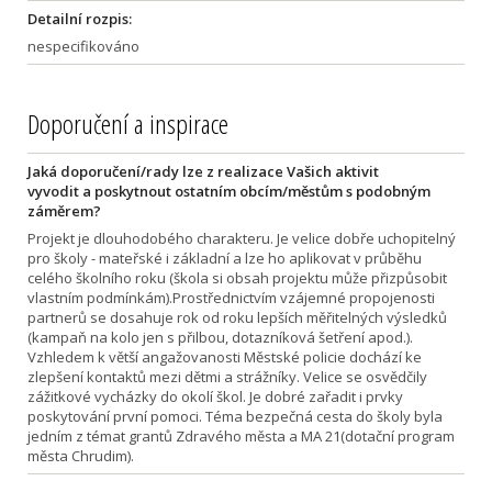
Detailní rozpis:
nespecifikováno
Doporučení a inspirace
Jaká doporučení/rady lze z realizace Vašich aktivit
vyvodit a poskytnout ostatním obcím/městům s podobným
záměrem?
Projekt je dlouhodobého charakteru. Je velice dobře uchopitelný
pro školy - mateřské i základní a lze ho aplikovat v průběhu
celého školního roku (škola si obsah projektu může přizpůsobit
vlastním podmínkám).Prostřednictvím vzájemné propojenosti
partnerů se dosahuje rok od roku lepších měřitelných výsledků
(kampaň na kolo jen s přilbou, dotazníková šetření apod.).
Vzhledem k větší angažovanosti Městské policie dochází ke
zlepšení kontaktů mezi dětmi a strážníky. Velice se osvědčily
zážitkové vycházky do okolí škol. Je dobré zařadit i prvky
poskytování první pomoci. Téma bezpečná cesta do školy byla
jedním z témat grantů Zdravého města a MA 21(dotační program
města Chrudim).