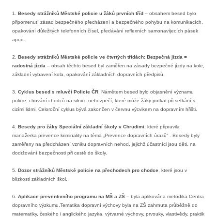
1.
Besedy strážníků Městské policie u žáků prvních tříd
– obsahem besed bylo
připomenutí zásad bezpečného přecházení a bezpečného pohybu na komunikacích,
opakování důležitých telefonních čísel, předávání reflexních samonavíjecích pásek
apod.,
2.
Besedy strážníků Městské policie ve čtvrtých třídách: Bezpečná jízda =
radostná jízda
– obsah těchto besed byl zaměřen na zásady bezpečné jízdy na kole,
základní vybavení kola, opakování základních dopravních předpisů.
3.
Cyklus besed s mluvčí Policie ČR
. Námětem besed bylo objasnění významu
policie, chování chodců na silnici, nebezpečí, které může žáky potkat při setkání s
cizími lidmi. Celoroční cyklus bývá zakončen v červnu výcvikem na dopravním hřišti.
4.
Besedy pro žáky Speciální základní školy v Chrudimi
, které připravila
manažerka prevence kriminality na téma „Prevence dopravních úrazů“ . Besedy byly
zaměřeny na předcházení vzniku dopravních nehod, jejichž účastníci jsou děti, na
dodržování bezpečnosti při cestě do školy.
5.
Dozor strážníků Městské policie na přechodech pro chodce
, které jsou v
blízkosti základních škol.
6.
Aplikace preventivního programu na MŠ a ZŠ
– byla aplikována metodika Centra
dopravního výzkumu.Tematika dopravní výchovy byla na ZŠ zahrnuta průběžně do
matematiky, českého i anglického jazyka, výtvarné výchovy, prvouky, vlastivědy, praktik