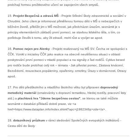
probíhají formou prožitkového učení se zapojením všech smyslů.
15.
Projekt Bezpečná a zdravá MŠ
- Projekt Střední školy zdravotnické a sociální v
Chrudimi. Jeho cílem je informovat přiměřenou formou děti v MŠ o nebezpečích v
běžném životě, přiblížit jim v MŠ možnosti, jak předcházet úrazům, seznámit je s
principy elementárních základů první pomoci, se stavbou lidského těla, s tím, co
potřebuje člověk k tomu, aby žil zdravě, mohl růst a vyvíjet se apod.
16.
Pomoc nejen pro Alenky
- Projekt realizovaný na MŠ SV. Čecha ve spolupráci s
ČČK. Vznikl z iniciativy ČČK jako reakce na obecně neutěšenou situaci v oblasti
poskytování první pomoci v mladé populaci a na signály z řad rodičů. Cyklus besed
pro rodiče bude probíhat celý rok – témata - Jak přivolat pomoc, Zástava krvácení,
Bezvědomí, resuscitace,popáleniny, opařeniny, omrzliny, Úrazy v domácnosti, Otravy
apod.
17. Pro děti předškolního a mladšího školního věku byl připraven
doprovodný
metodický materiál
(omalovánky s dopravní tematikou, hledej rozdíly, pracovní listy
atd.) a
plachtová hra "Jdeme bezpečnou cestou"
, se kterou se
také
můžete
seznámit v databázi příkladů dobré praxe, viz <a
href=https://www.dataplan.info/index.shtml?apc=j1982346p>zde</a>.
18.
dotazníkový průzkum
v rámci sledování Společných evropských indikátorů -
Cesta dětí do školy