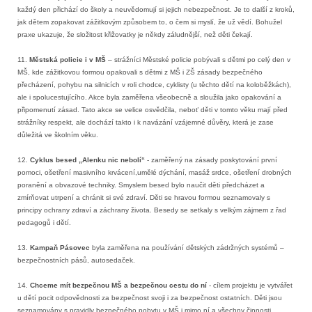
každý den přichází do školy a neuvědomují si jejich nebezpečnost. Je to další z kroků,
jak dětem zopakovat zážitkovým způsobem to, o čem si myslí, že už vědí. Bohužel
praxe ukazuje, že složitost křižovatky je někdy záludnější, než děti čekají.
11.
Městská policie i v MŠ
– strážníci Městské policie pobývali s dětmi po celý den v
MŠ, kde zážitkovou formou opakovali s dětmi z MŠ i ZŠ zásady bezpečného
přecházení, pohybu na silnicích v roli chodce, cyklisty (u těchto dětí na koloběžkách),
ale i spolucestujícího. Akce byla zaměřena všeobecně a sloužila jako opakování a
připomenutí zásad. Tato akce se velice osvědčila, neboť děti v tomto věku mají před
strážníky respekt, ale dochází takto i k navázání vzájemné důvěry, která je zase
důležitá ve školním věku.
12.
Cyklus besed „Alenku nic nebolí“
- zaměřený na zásady poskytování první
pomoci, ošetření masivního krvácení,umělé dýchání, masáž srdce, ošetření drobných
poranění a obvazové techniky. Smyslem besed bylo naučit děti předcházet a
zmírňovat utrpení a chránit si své zdraví. Děti se hravou formou seznamovaly s
principy ochrany zdraví a záchrany života. Besedy se setkaly s velkým zájmem z řad
pedagogů i dětí.
13.
Kampaň Pásovec
byla zaměřena na používání dětských zádržných systémů –
bezpečnostních pásů, autosedaček.
14.
Chceme mít bezpečnou MŠ a bezpečnou cestu do ní
- cílem projektu je vytvářet
u dětí pocit odpovědnosti za bezpečnost svoji i za bezpečnost ostatních. Děti jsou
seznamovány s pravidly bezpečného pobytu v MŠ i mimo ní a všechny činnosti