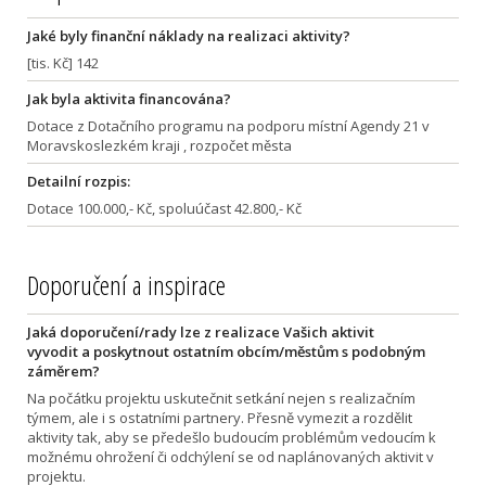
Jaké byly finanční náklady na realizaci aktivity?
[tis. Kč] 142
Jak byla aktivita financována?
Dotace z Dotačního programu na podporu místní Agendy 21 v
Moravskoslezkém kraji , rozpočet města
Detailní rozpis:
Dotace 100.000,- Kč, spoluúčast 42.800,- Kč
Doporučení a inspirace
Jaká doporučení/rady lze z realizace Vašich aktivit
vyvodit a poskytnout ostatním obcím/městům s podobným
záměrem?
Na počátku projektu uskutečnit setkání nejen s realizačním
týmem, ale i s ostatními partnery. Přesně vymezit a rozdělit
aktivity tak, aby se předešlo budoucím problémům vedoucím k
možnému ohrožení či odchýlení se od naplánovaných aktivit v
projektu.