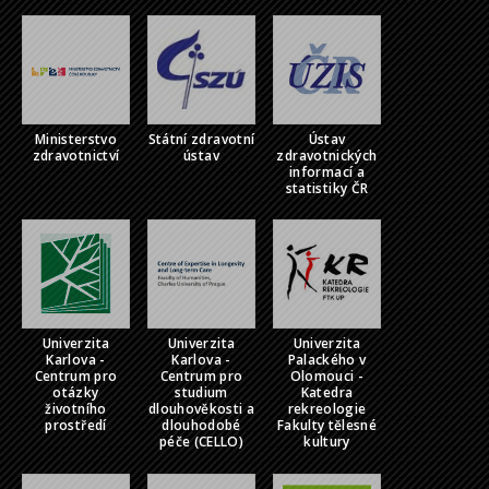
Ministerstvo
Státní zdravotní
Ústav
zdravotnictví
ústav
zdravotnických
informací a
statistiky ČR
Univerzita
Univerzita
Univerzita
Karlova -
Karlova -
Palackého v
Centrum pro
Centrum pro
Olomouci -
otázky
studium
Katedra
životního
dlouhověkosti a
rekreologie
prostředí
dlouhodobé
Fakulty tělesné
péče (CELLO)
kultury