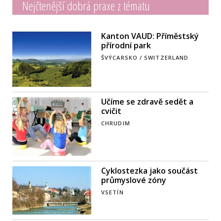
Nejčtenější dobrá praxe z tématu
Kanton VAUD: Příměstský
přírodní park
ŠVÝCARSKO / SWITZERLAND
Učíme se zdravě sedět a
cvičit
CHRUDIM
Cyklostezka jako součást
průmyslové zóny
VSETÍN