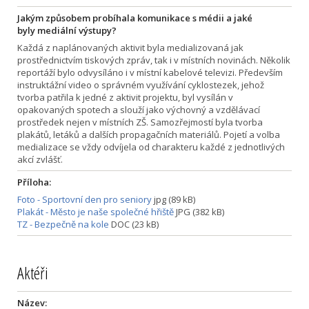
Jakým způsobem probíhala komunikace s médii a jaké
byly mediální výstupy?
Každá z naplánovaných aktivit byla medializovaná jak
prostřednictvím tiskových zpráv, tak i v místních novinách. Několik
reportáží bylo odvysíláno i v místní kabelové televizi. Především
instruktážní video o správném využívání cyklostezek, jehož
tvorba patřila k jedné z aktivit projektu, byl vysílán v
opakovaných spotech a slouží jako výchovný a vzdělávací
prostředek nejen v místních ZŠ. Samozřejmostí byla tvorba
plakátů, letáků a dalších propagačních materiálů. Pojetí a volba
medializace se vždy odvíjela od charakteru každé z jednotlivých
akcí zvlášť.
Příloha:
Foto - Sportovní den pro seniory
jpg (89 kB)
Plakát - Město je naše společné hřiště
JPG (382 kB)
TZ - Bezpečně na kole
DOC (23 kB)
Aktéři
Název: