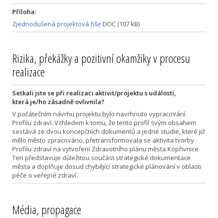
Příloha:
Zjednodušená projektová fiše
DOC (107 kB)
Rizika, překážky a pozitivní okamžiky v procesu
realizace
Setkali jste se při realizaci aktivit/projektu s událostí,
která je/ho zásadně ovlivnila?
V počátečním návrhu projektu bylo navrhnuto vypracování
Profilu zdraví. Vzhledem k tomu, že tento profil svým obsahem
sestává ze dvou koncepčních dokumentů a jedné studie, které již
mělo město zpracováno, přetransformovala se aktivita tvorby
Profilu zdraví na vytvoření Zdravotního plánu města Kopřivnice.
Ten představuje důležitou součást strategické dokumentace
města a doplňuje dosud chybějící strategické plánování v oblasti
péče o veřejné zdraví.
Média, propagace