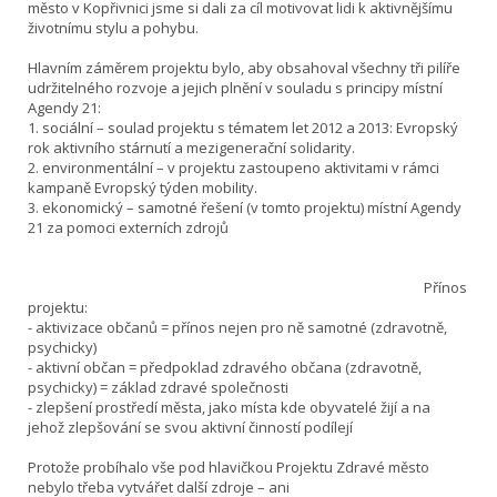
město v Kopřivnici jsme si dali za cíl motivovat lidi k aktivnějšímu
životnímu stylu a pohybu.
Hlavním záměrem projektu bylo, aby obsahoval všechny tři pilíře
udržitelného rozvoje a jejich plnění v souladu s principy místní
Agendy 21:
1. sociální – soulad projektu s tématem let 2012 a 2013: Evropský
rok aktivního stárnutí a mezigenerační solidarity.
2. environmentální – v projektu zastoupeno aktivitami v rámci
kampaně Evropský týden mobility.
3. ekonomický – samotné řešení (v tomto projektu) místní Agendy
21 za pomoci externích zdrojů
Přínos
projektu:
- aktivizace občanů = přínos nejen pro ně samotné (zdravotně,
psychicky)
- aktivní občan = předpoklad zdravého občana (zdravotně,
psychicky) = základ zdravé společnosti
- zlepšení prostředí města, jako místa kde obyvatelé žijí a na
jehož zlepšování se svou aktivní činností podílejí
Protože probíhalo vše pod hlavičkou Projektu Zdravé město
nebylo třeba vytvářet další zdroje – ani