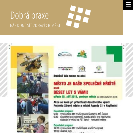
☰
Dobrá praxe
NÁRODNÍ SÍŤ ZDRAVÝCH MĚST