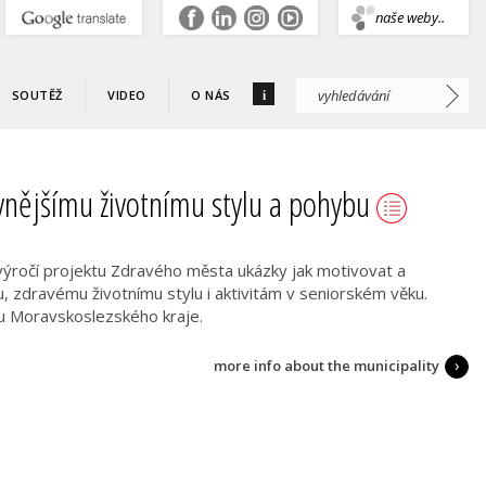
.
naše weby..
i
SOUTĚŽ
VIDEO
O NÁS
tivnějšímu životnímu stylu a pohybu
výročí projektu Zdravého města ukázky jak motivovat a
 zdravému životnímu stylu i aktivitám v seniorském věku.
u Moravskoslezského kraje.
more info about the municipality