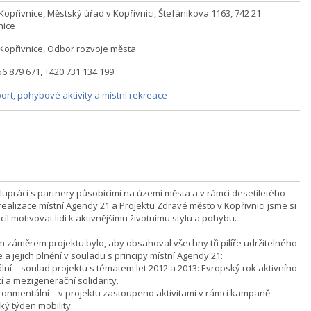
Kopřivnice, Městský úřad v Kopřivnici, Štefánikova 1163, 742 21
nice
Kopřivnice, Odbor rozvoje města
56 879 671, +420 731 134 199
ort, pohybové aktivity a místní rekreace
lupráci s partnery působícími na území města a v rámci desetiletého
 realizace místní Agendy 21 a Projektu Zdravé město v Kopřivnici jsme si
 cíl motivovat lidi k aktivnějšímu životnímu stylu a pohybu.
m záměrem projektu bylo, aby obsahoval všechny tři pilíře udržitelného
 a jejich plnění v souladu s principy místní Agendy 21:
ální – soulad projektu s tématem let 2012 a 2013: Evropský rok aktivního
í a mezigenerační solidarity.
ironmentální – v projektu zastoupeno aktivitami v rámci kampaně
ký týden mobility.