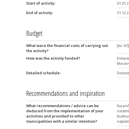
Start of activity:
01.01.
End of activity:
31.12.
Budget
What were the financial costs of carrying out
[tis. Kč
the activity?
How was the activity funded?
Dotace
Moravs
Detailed schedule:
Dotace 
Recommendations and inspiration
What recommendations / advice can be
Na poč
deduced from the implementation of your
ostatní
activities and provided to other
budouc
municipalities with a similar intention?
naplán