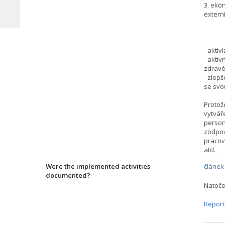
3. eko
extern
Př
- akti
- akti
zdravé
- zlepš
se svou
Protož
vytváře
personá
zodpov
pracovn
atd.
Were the implemented activities
článek
documented?
Natoč
Report