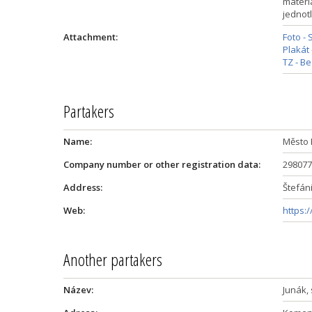
materi
jednotl
Attachment:
Foto -
Plakát 
TZ - B
Partakers
Name:
Město 
Company number or other registration data:
298077
Address:
Štefán
Web:
https:
Another partakers
Název:
Junák,