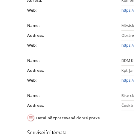
Adresa:
Komens
Web:
https:
Name:
Městsk
Address:
Obránc
Web:
https:
Name:
DDM Ko
Address:
Kpt. Ja
Web:
https:
Name:
Bike c
Address:
Česká 
Detailně zpracované dobré praxe
Související témata ...