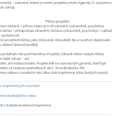
nomický – samotné řešení (v tomto projektu) místní Agendy 21 za pomoci
ích zdrojů
ínos projektu:
vizace občanů = přínos nejen pro ně samotné (zdravotně, psychicky)
vní občan = předpoklad zdravého občana (zdravotně, psychicky) = základ
 společnosti
ení prostředí města, jako místa kde obyvatelé žijí a na jehož zlepšování
 aktivní činností podílejí
e probíhalo vše pod hlavičkou Projektu Zdravé město nebylo třeba
t další zdroje – ani
lní, ani institucionální. Projekt měl na starosti tým garantů, kteří byli
ědní za realizaci jednotlivých akcí - Koordinátorka ZM,
ice odboru sociálních věcí, Bike club Kopřivnice, Klub českých turistů,
 v Kopřivnických novinách
ení
instruktážního videa
áž
v Kabelové televizi Kopřivnice