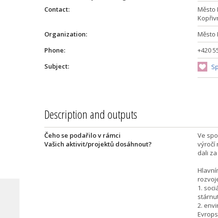
Contact:
Město 
Kopřiv
Organization:
Město 
Phone:
+420 5
Subject:
Sp
Description and outputs
Čeho se podařilo v rámci
Ve spo
Vašich aktivit/projektů dosáhnout?
výročí
dali za
Hlavní
rozvoje
1. soci
u
stárnut
2. env
Evrops