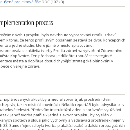
dušená projektová fiše
DOC (107 kB)
 implementation process
tečním návrhu projektu bylo navrhnuto vypracování Profilu zdraví.
em k tomu, že tento profil svým obsahem sestává ze dvou koncepčních
ntů a jedné studie, které již mělo město zpracováno,
nsformovala se aktivita tvorby Profilu zdraví na vytvoření Zdravotního
města Kopřivnice. Ten představuje důležitou součást strategické
ntace města a doplňuje dosud chybějící strategické plánování v
 péče o veřejné zdraví.
z naplánovaných aktivit byla medializovaná jak prostřednictvím
ch zpráv, tak i v místních novinách. Několik reportáží bylo odvysíláno i v
 kabelové televizi. Především instruktážní video o správném využívání
ezek, jehož tvorba patřila k jedné z aktivit projektu, byl vysílán v
aných spotech a slouží jako výchovný a vzdělávací prostředek nejen v
ch ZŠ. Samozřejmostí byla tvorba plakátů, letáků a dalších propagačních