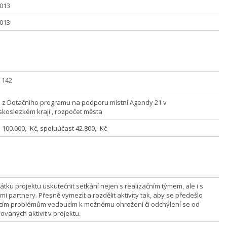
2013
2013
] 142
 z Dotačního programu na podporu místní Agendy 21 v
koslezkém kraji , rozpočet města
100.000,- Kč, spoluúčast 42.800,- Kč
átku projektu uskutečnit setkání nejen s realizačním týmem, ale i s
mi partnery. Přesně vymezit a rozdělit aktivity tak, aby se předešlo
ím problémům vedoucím k možnému ohrožení či odchýlení se od
ovaných aktivit v projektu.