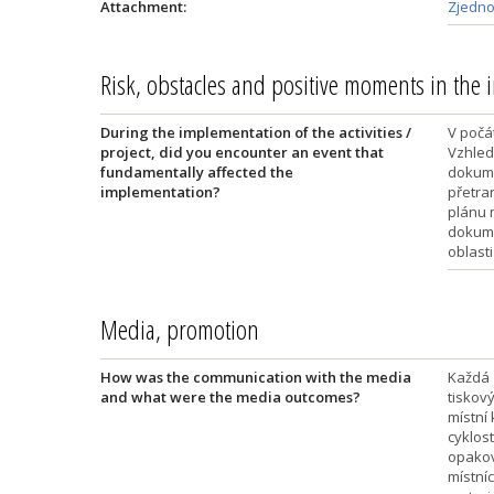
Attachment:
Zjedno
Risk, obstacles and positive moments in the
During the implementation of the activities /
V počá
project, did you encounter an event that
Vzhled
fundamentally affected the
dokume
implementation?
přetra
plánu 
dokume
oblasti
Media, promotion
How was the communication with the media
Každá 
and what were the media outcomes?
tiskový
místní
cyklost
opakov
místní