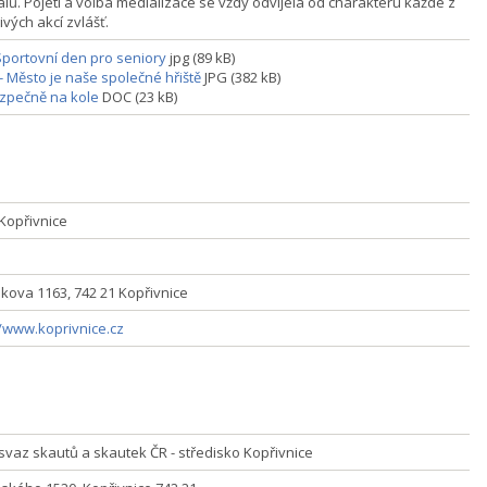
álů. Pojetí a volba medializace se vždy odvíjela od charakteru každé z
ivých akcí zvlášť.
 Sportovní den pro seniory
jpg (89 kB)
- Město je naše společné hřiště
JPG (382 kB)
ezpečně na kole
DOC (23 kB)
Kopřivnice
ikova 1163, 742 21 Kopřivnice
//www.koprivnice.cz
 svaz skautů a skautek ČR - středisko Kopřivnice