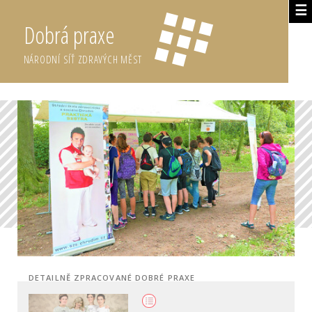
☰
Dobrá praxe
NÁRODNÍ SÍŤ ZDRAVÝCH MĚST
DETAILNĚ ZPRACOVANÉ DOBRÉ PRAXE