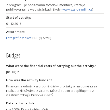
Z programu je pořizována fotodokumentace, která je
publikována na web.stránkách školy (
www.szs.chrudim.cz
)
Start of activity:
01.12.2016
Attachment
Fotografie z akce
PDF (8,72MB)
Budget
What were the financial costs of carrying out the activity?
[tis. Kč] 2
How was the activity funded?
Finance na odměny a drobné dárky pro žáky a na odměnu za
realizaci získáváme z Grantu MěÚ Chrudim a doplňujeme z
vlastních zdrojů. Přispívá i SRPŠ.
Detailed schedule:
cca 2000,- Kč na každý ročník