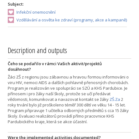
Subject:
Infekční onemocnění
Vzdělávání a osvěta ke zdraví (programy, akce a kampaně)
Description and outputs
Čeho se podařilo v rámci Vašich aktivit/projektů
dosáhnout?
Žáci ZŠ z regionu jsou zábavnou a hravou formou informováni o
viru HIV, nemoci AIDS a dalších pohlavně přenosných chorobách.
Program je realizován ve spolupráci se SZÚ a KHS Pardubice. Je
přínosem i pro žáky naší školy, protože se učí předávat
vědomosti, komunikovat a navazovat kontakt se žáky
ZŠ.Za
2
roky trvání bylo již proškoleno téměř 300 dětí ve věku 14 - 15 let.
Program připravuje 1 učitelka odborných předmětů s cca 15 žáky
školy. Evaluaci realizátorů provádí přímo pracovnice KHS
Pardubického kraje, která se akce účastní.
Were the implemented activities documented?