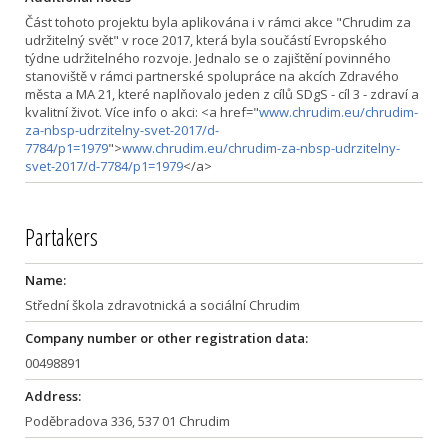
Část tohoto projektu byla aplikována i v rámci akce "Chrudim za
udržitelný svět" v roce 2017, která byla součástí Evropského
týdne udržitelného rozvoje. Jednalo se o zajištění povinného
stanoviště v rámci partnerské spolupráce na akcích Zdravého
města a MA 21, které naplňovalo jeden z cílů SDgS - cíl 3 - zdraví a
kvalitní život. Více info o akci: <a href="
www.chrudim.eu/chrudim-
za-nbsp-udrzitelny-svet-2017/d-
7784/p1=1979
">
www.chrudim.eu/chrudim-za-nbsp-udrzitelny-
svet-2017/d-7784/p1=1979
</a>
Partakers
Name:
Střední škola zdravotnická a sociální Chrudim
Company number or other registration data:
00498891
Address:
Poděbradova 336, 537 01 Chrudim