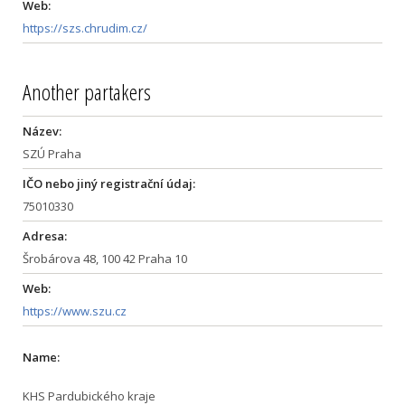
Web:
https://szs.chrudim.cz/
Another partakers
Název:
SZÚ Praha
IČO nebo jiný registrační údaj:
75010330
Adresa:
Šrobárova 48, 100 42 Praha 10
Web:
https://www.szu.cz
Name:
KHS Pardubického kraje