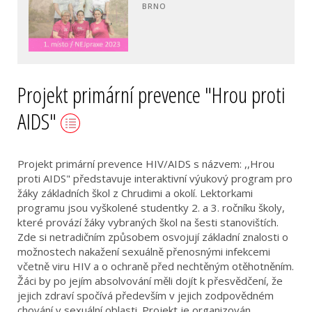
BRNO
Projekt primární prevence "Hrou proti
AIDS"
Projekt primární prevence HIV/AIDS s názvem: ,,Hrou
proti AIDS" představuje interaktivní výukový program pro
žáky základních škol z Chrudimi a okolí. Lektorkami
programu jsou vyškolené studentky 2. a 3. ročníku školy,
které provází žáky vybraných škol na šesti stanovištích.
Zde si netradičním způsobem osvojují základní znalosti o
možnostech nakažení sexuálně přenosnými infekcemi
včetně viru HIV a o ochraně před nechtěným otěhotněním.
Žáci by po jejím absolvování měli dojít k přesvědčení, že
jejich zdraví spočívá především v jejich zodpovědném
chování v sexuální oblasti. Projekt je organizován