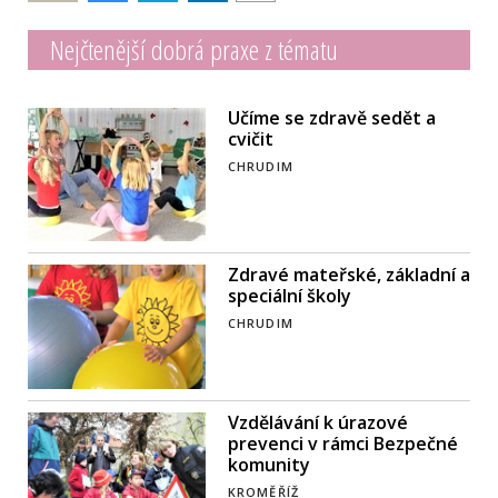
Nejčtenější dobrá praxe z tématu
Učíme se zdravě sedět a
cvičit
CHRUDIM
Zdravé mateřské, základní a
speciální školy
CHRUDIM
Vzdělávání k úrazové
prevenci v rámci Bezpečné
komunity
KROMĚŘÍŽ