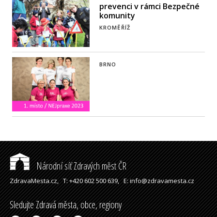
prevenci v rámci Bezpečné
komunity
KROMĚŘÍŽ
BRNO
Národní síť Zdravých měst ČR
ZdravaMesta.cz,
T: +420 602 500 639,
E: info@zdravamesta.cz
Sledujte Zdravá města, obce, regiony