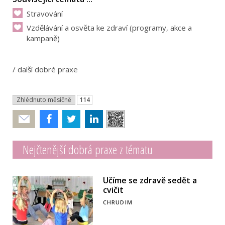
Stravování
Vzdělávání a osvěta ke zdraví (programy, akce a
kampaně)
/
další dobré praxe
Zhlédnuto měsíčně
114
Poslat
Nejčtenější dobrá praxe z tématu
Učíme se zdravě sedět a
cvičit
CHRUDIM