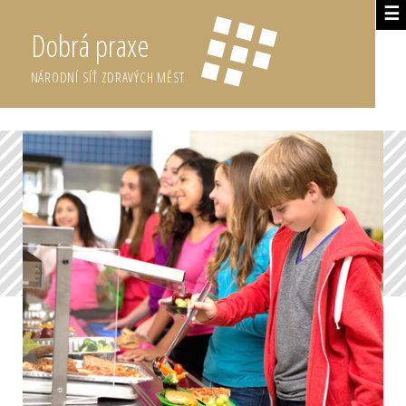
☰
Dobrá praxe
NÁRODNÍ SÍŤ ZDRAVÝCH MĚST