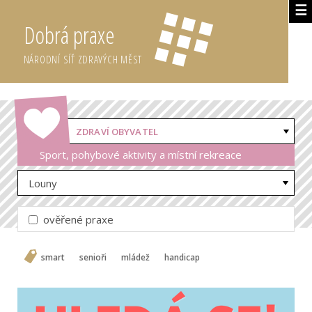
☰
Dobrá praxe
NÁRODNÍ SÍŤ ZDRAVÝCH MĚST
ZDRAVÍ OBYVATEL
Sport, pohybové aktivity a místní rekreace
Louny
ověřené praxe
smart
senioři
mládež
handicap