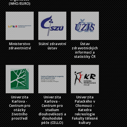
(WHO/EURO)
Ministerstvo
Státní zdravotní
Ústav
zdravotnictví
ústav
zdravotnických
informací a
statistiky ČR
Univerzita
Univerzita
Univerzita
Karlova -
Karlova -
Palackého v
Centrum pro
Centrum pro
Olomouci -
otázky
studium
Katedra
životního
dlouhověkosti a
rekreologie
prostředí
dlouhodobé
Fakulty tělesné
péče (CELLO)
kultury