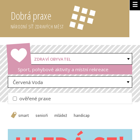
☰
Dobrá praxe
NÁRODNÍ SÍŤ ZDRAVÝCH MĚST
ZDRAVÍ OBYVATEL
Sport, pohybové aktivity a místní rekreace
Červená Voda
ověřené praxe
smart
senioři
mládež
handicap