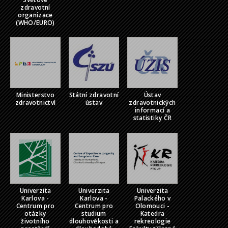
zdravotní
organizace
(WHO/EURO)
Ministerstvo
Státní zdravotní
Ústav
zdravotnictví
ústav
zdravotnických
informací a
statistiky ČR
Univerzita
Univerzita
Univerzita
Karlova -
Karlova -
Palackého v
Centrum pro
Centrum pro
Olomouci -
otázky
studium
Katedra
životního
dlouhověkosti a
rekreologie