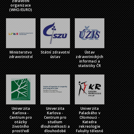
zdravotní
organizace
(WHO/EURO)
Ministerstvo
Státní zdravotní
Ústav
zdravotnictví
ústav
zdravotnických
informací a
statistiky ČR
Univerzita
Univerzita
Univerzita
Karlova -
Karlova -
Palackého v
Centrum pro
Centrum pro
Olomouci -
otázky
studium
Katedra
životního
dlouhověkosti a
rekreologie
prostředí
dlouhodobé
Fakulty tělesné