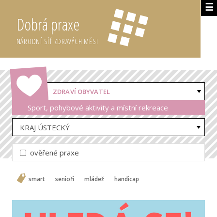
☰
Dobrá praxe
NÁRODNÍ SÍŤ ZDRAVÝCH MĚST
ZDRAVÍ OBYVATEL
Sport, pohybové aktivity a místní rekreace
KRAJ ÚSTECKÝ
ověřené praxe
smart
senioři
mládež
handicap