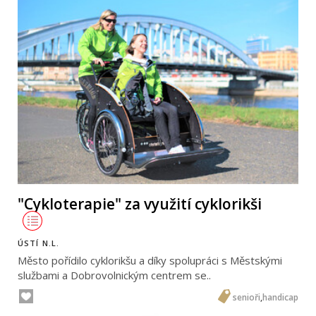
"Cykloterapie" za využití cyklorikši
ÚSTÍ N.L.
Město pořídilo cyklorikšu a díky spolupráci s Městskými
službami a Dobrovolnickým centrem se..
senioři
,
handicap