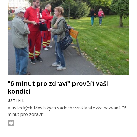
"6 minut pro zdraví" prověří vaši
kondici
ÚSTÍ N.L.
V ústeckých Městských sadech vznikla stezka nazvaná "6
minut pro zdraví"...