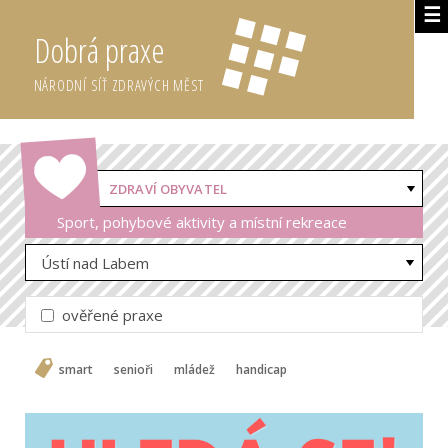
☰
Dobrá praxe
NÁRODNÍ SÍŤ ZDRAVÝCH MĚST
ZDRAVÍ OBYVATEL
Sport, pohybové aktivity a místní rekreace
Ústí nad Labem
ověřené praxe
smart
senioři
mládež
handicap