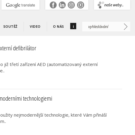
.
naše weby..
i
SOUTĚŽ
VIDEO
O NÁS
terní defibrilátor
no již třetí zařízení AED (automatizovaný externí
e..
 moderními technologiemi
užity nejmodernější technologie, které Vám přináší
m..