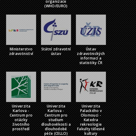
organizace
(WHO/EURO)
Ministerstvo
Státní zdravotní
Ústav
zdravotnictví
ústav
zdravotnických
informací a
statistiky ČR
Univerzita
Univerzita
Univerzita
Karlova -
Karlova -
Palackého v
Centrum pro
Centrum pro
Olomouci -
otázky
studium
Katedra
životního
dlouhověkosti a
rekreologie
prostředí
dlouhodobé
Fakulty tělesné
péče (CELLO)
kultury