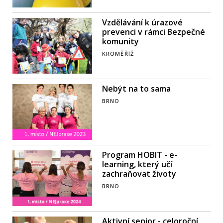
Vzdělávání k úrazové
prevenci v rámci Bezpečné
komunity
KROMĚŘÍŽ
Nebýt na to sama
BRNO
Program HOBIT - e-
learning, který učí
zachraňovat životy
BRNO
Aktivní senior - celoroční