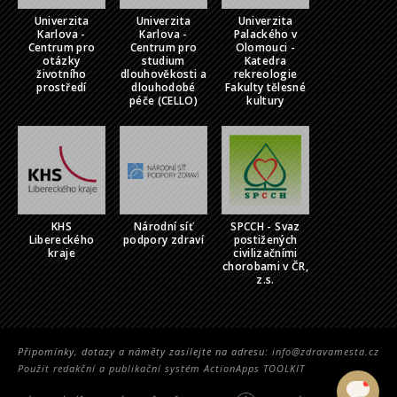
Univerzita
Univerzita
Univerzita
Karlova -
Karlova -
Palackého v
Centrum pro
Centrum pro
Olomouci -
otázky
studium
Katedra
životního
dlouhověkosti a
rekreologie
prostředí
dlouhodobé
Fakulty tělesné
péče (CELLO)
kultury
KHS
Národní síť
SPCCH - Svaz
Libereckého
podpory zdraví
postižených
kraje
civilizačními
chorobami v ČR,
z.s.
Připomínky, dotazy a náměty zasílejte na adresu:
info@zdravamesta.cz
Použit redakční a publikační systém ActionApps TOOLKIT