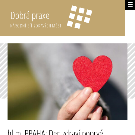
☰
Dobrá praxe
NÁRODNÍ SÍŤ ZDRAVÝCH MĚST
hl.m. PRAHA: Den zdraví poprvé