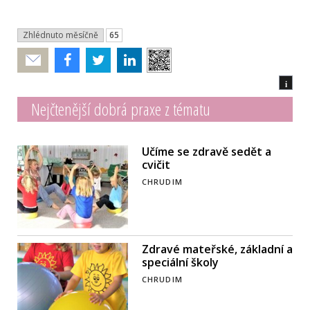
Zhlédnuto měsíčně
65
Poslat
i
Nejčtenější dobrá praxe z tématu
Učíme se zdravě sedět a
cvičit
CHRUDIM
Zdravé mateřské, základní a
speciální školy
CHRUDIM