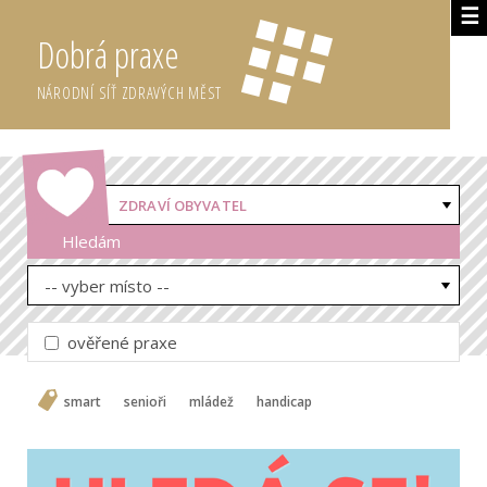
☰
Dobrá praxe
NÁRODNÍ SÍŤ ZDRAVÝCH MĚST
ZDRAVÍ OBYVATEL
Hledám
-- vyber místo --
ověřené praxe
smart
senioři
mládež
handicap