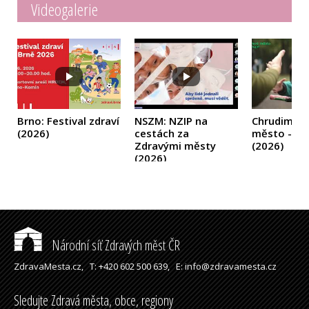
Videogalerie
Brno: Festival zdraví
NSZM: NZIP na
Chrudim: Z
(2026)
cestách za
město - ak
Zdravými městy
(2026)
(2026)
Národní síť Zdravých měst ČR
ZdravaMesta.cz,
T: +420 602 500 639,
E: info@zdravamesta.cz
Sledujte Zdravá města, obce, regiony