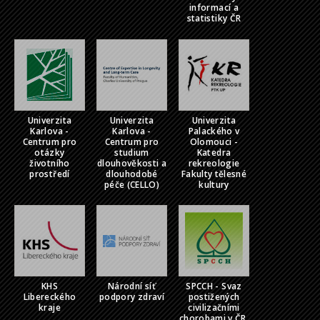
informací a
statistiky ČR
Univerzita
Univerzita
Univerzita
Karlova -
Karlova -
Palackého v
Centrum pro
Centrum pro
Olomouci -
otázky
studium
Katedra
životního
dlouhověkosti a
rekreologie
prostředí
dlouhodobé
Fakulty tělesné
péče (CELLO)
kultury
KHS
Národní síť
SPCCH - Svaz
Libereckého
podpory zdraví
postižených
kraje
civilizačními
chorobami v ČR,