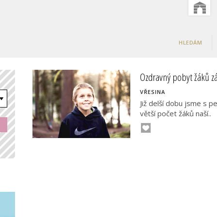
HLEDÁM
Ozdravný pobyt žáků zá
VŘESINA
Již delší dobu jsme s 
větší počet žáků naší..