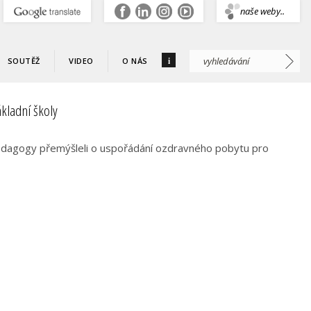
.
naše weby..
i
SOUTĚŽ
VIDEO
O NÁS
kladní školy
pedagogy přemýšleli o uspořádání ozdravného pobytu pro